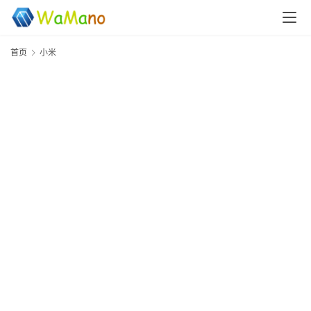
首页
小米
首
页
新
闻
资
讯
软
件
分
享