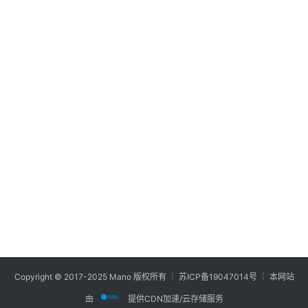
登录
注册
技
术
心
知
标
签
归
档
专
题
Copyright © 2017-2025 Mano 版权所有 ┊
苏ICP备19047014号
┊ 本网站
由
提供CDN加速/云存储服务