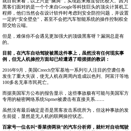
就目前来看，以上只是“脑洞”，实现起来难度会比较大。因为
黑客们面对的是一个个来自Google等科技巨头的顶尖计算机工
程师，他们当然会在设计软件时考虑到安全防控问题，并设置
一定的“安全壁垒”，甚至不会把汽车智能系统的操作控制权全
部交给云端。
但是，难保你不会遇见更加强大的顶级黑客呀？漏洞总是有
的。
目前，在汽车自动驾驶被黑这件事上，虽然没有任何现实事
例，但无人机操控方面却已经遭遇了暗搓搓的教训：
2016年9月，美国Creech空军基地一系列引人注目的空袭任务
发生了重大失误，使无人机在两周内造成以色列、阿富汗等地
100多名无辜市民死亡。
而据美国军方公布的报告显示，这些事故极有可能与美国军方
专用的秘密网络系统Siprnet被袭击有直接关系……
虽然没有最后确定是否是黑客攻击系统所为，但这种事故的发
生前提，显然是无人机的联网操控状态。
百家号一位名叫“香菜傍两块”的汽车分析师，就针对自动驾驶