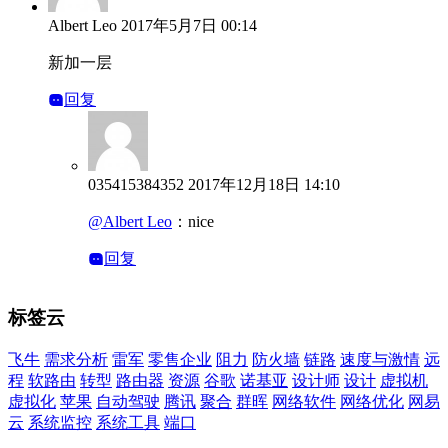
Albert Leo
2017年5月7日 00:14
新加一层
回复
035415384352
2017年12月18日 14:10
@Albert Leo
：
nice
回复
标签云
飞牛
需求分析
雷军
零售企业
阻力
防火墙
链路
速度与激情
远
程
软路由
转型
路由器
资源
谷歌
诺基亚
设计师
设计
虚拟机
虚拟化
苹果
自动驾驶
腾讯
聚合
群晖
网络软件
网络优化
网易
云
系统监控
系统工具
端口