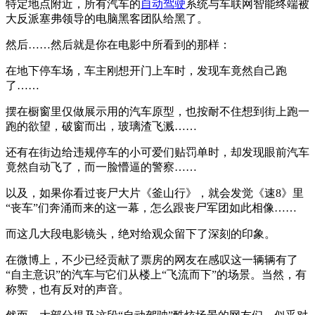
特定地点附近，所有汽车的
自动驾驶
系统与车联网智能终端被
大反派塞弗领导的电脑黑客团队给黑了。
然后……然后就是你在电影中所看到的那样：
在地下停车场，车主刚想开门上车时，发现车竟然自己跑
了……
摆在橱窗里仅做展示用的汽车原型，也按耐不住想到街上跑一
跑的欲望，破窗而出，玻璃渣飞溅……
还有在街边给违规停车的小可爱们贴罚单时，却发现眼前汽车
竟然自动飞了，而一脸懵逼的警察……
以及，如果你看过丧尸大片《釜山行》，就会发觉《速8》里
“丧车”们奔涌而来的这一幕，怎么跟丧尸军团如此相像……
而这几大段电影镜头，绝对给观众留下了深刻的印象。
在微博上，不少已经贡献了票房的网友在感叹这一辆辆有了
“自主意识”的汽车与它们从楼上“飞流而下”的场景。当然，有
称赞，也有反对的声音。