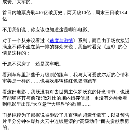
成丧尸大军的。
首日内地票房刷4.67亿破历史，两天破10亿，周末三日破13.4
亿……
不用我们说，你应该也知道这是哪部电影。
对于一个从来没看过《
速度与激情
》系列，而且由于场次接近
满座不得不坐在第一排的群众来说，我当时看完《速8》的心
情是这样的：
干脆不买房了，还是买车吧。
看到车库里那些千万级别的跑车，我与大可爱皮尔斯的心情和
审美是一样的……也喜欢那辆橘红色骚包跑车
看这部电影，我既没有对去世男主保罗沃克的怀念情节，也没
有能够将其与前7部做对比的脑内留存信息，更没有必须要看
到电影里出现“大立意”“大境界”的欲望……
而是纯粹为了那据说被砸毁了几百辆的超豪华豪车，以及预告
片里分分钟在爆炸火云中连续翻滚的“高级动作”而去贡献票房
的。