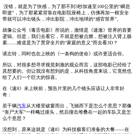
没错，就是为了快感，为了那不到3秒加速至100公里的“瞬息
即逝”，为了那紧紧背靠在电影院座椅上，仿佛再加一根安全
带就可以冲出镜头，冲出影院，冲出地球的“感官世界”。
就像公众号《毒舌电影》所说的，激情是《速激》世界的首要
逻辑。但是，我们去看它，不就是想被点燃，想被注入肾上腺
素……难道是为了贯穿全片的“家庭的意义”而去看3D？
请左转，同时也在上映的《一条狗的使命》或许更适合你。
所以，对很多想寻求视觉刺激的观众而言，这部电影已经给了
其想要的。但让我没有想到的是，从科技角度来说，它竟然也
给了人们一个巨大的惊喜。
在《速8》未上映前，预告片里的几个镜头应该让人非常好
奇：
若干辆
汽车
从大楼里破窗而出，飞驰而下是怎么个意思？那像
“丧尸大军”一样飚过接头，然后撞击堆叠在一起的车队又是怎
么个意思？
没想到，原来这就是《速8》为科技极客们准备的大餐——在