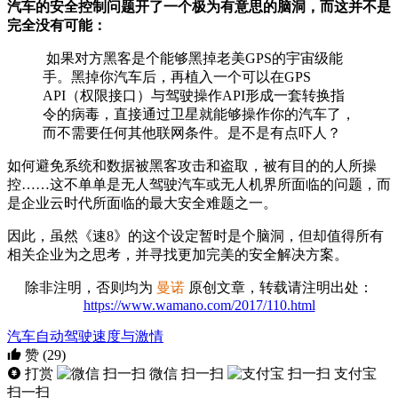
汽车的安全控制问题开了一个极为有意思的脑洞，而这并不是
完全没有可能：
如果对方黑客是个能够黑掉老美GPS的宇宙级能
手。黑掉你汽车后，再植入一个可以在GPS
API（权限接口）与驾驶操作API形成一套转换指
令的病毒，直接通过卫星就能够操作你的汽车了，
而不需要任何其他联网条件。是不是有点吓人？
如何避免系统和数据被黑客攻击和盗取，被有目的的人所操
控……这不单单是无人驾驶汽车或无人机界所面临的问题，而
是企业云时代所面临的最大安全难题之一。
因此，虽然《速8》的这个设定暂时是个脑洞，但却值得所有
相关企业为之思考，并寻找更加完美的安全解决方案。
除非注明，否则均为
曼诺
原创文章，转载请注明出处：
https://www.wamano.com/2017/110.html
汽车
自动驾驶
速度与激情
赞
(29)
打赏
微信 扫一扫
支付宝
扫一扫