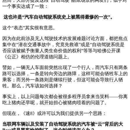
然而，大部分提及这段“自动驾驶”酷炫场景的网友们，似乎对
一个事实达成了一致：
这也许是“汽车自动驾驶系统史上被黑得最惨的一次”。
这个“表态”其实很有意思。
因为在此前涉及无人驾驶技术的发展难题讨论方面，都把焦点
集中在“潜在交通事故中，究竟先救谁”或是“自动驾驶系统是
否应该被赋予衡量人类生命价值的权利”等等与哈佛公开课
《公正》相仿的伦理道德问题上。
譬如，一辆无人车面前突然出现了一个行人，而汽车只有两条
路可以选择，一条是转向旁边的路障，这样可能会牺牲车上的
乘客；而另外一条路则是继续行驶，但这可能会导致行人牺
牲。那么，汽车该如何选择？
事实上，以上问题每次都会被很多程序员拿来当笑料——你离
吃上猪肉还早呢，就开始担心被猪肉噎着的问题了。
但现在，《速8》或许可以为我们提供另一个思路：
当联网车辆以及安装了自动驾驶系统的汽车被“云”背后的大