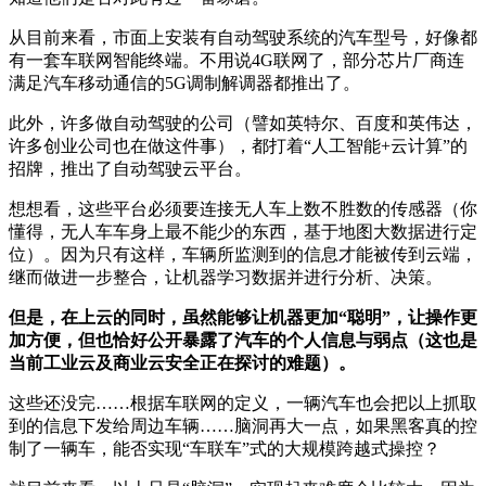
从目前来看，市面上安装有自动驾驶系统的汽车型号，好像都
有一套车联网智能终端。不用说4G联网了，部分芯片厂商连
满足汽车移动通信的5G调制解调器都推出了。
此外，许多做自动驾驶的公司（譬如英特尔、百度和英伟达，
许多创业公司也在做这件事），都打着“人工智能+云计算”的
招牌，推出了自动驾驶云平台。
想想看，这些平台必须要连接无人车上数不胜数的传感器（你
懂得，无人车车身上最不能少的东西，基于地图大数据进行定
位）。因为只有这样，车辆所监测到的信息才能被传到云端，
继而做进一步整合，让机器学习数据并进行分析、决策。
但是，在上云的同时，虽然能够让机器更加“聪明”，让操作更
加方便，但也恰好公开暴露了汽车的个人信息与弱点（这也是
当前工业云及商业云安全正在探讨的难题）。
这些还没完……根据车联网的定义，一辆汽车也会把以上抓取
到的信息下发给周边车辆……脑洞再大一点，如果黑客真的控
制了一辆车，能否实现“车联车”式的大规模跨越式操控？