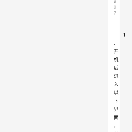
9
9
7
1
、
开
机
后
进
入
以
下
界
面
，