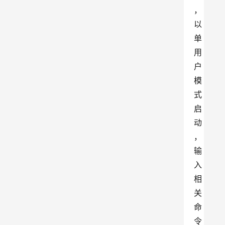
，
以
单
用
户
模
式
启
动
，
输
入
相
关
命
令