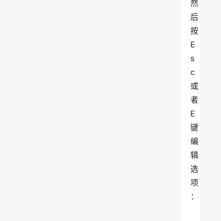
然
后
按
E
s
c
或
者
E
键
编
辑
选
项
：