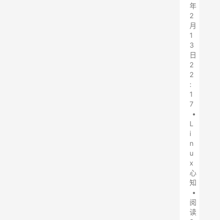
年
2
月
1
3
日
2
2
:
1
7
•
L
i
n
u
x
心
知
•
阅
读