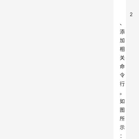
2
、
添
加
相
关
命
令
行
。
如
图
所
示
：