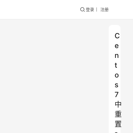
登录
注册
C
e
n
t
o
s
7
中
重
置