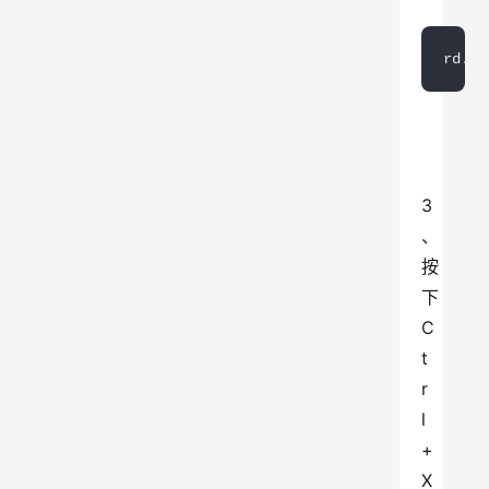
rd.
br
3
、
按
下
C
t
r
l
+
X