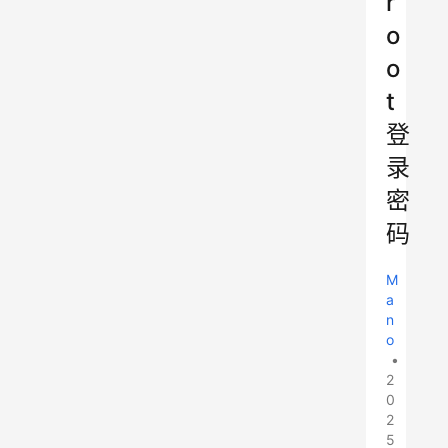
r
o
o
t
登
录
密
码
M
a
n
o
•
2
0
2
5