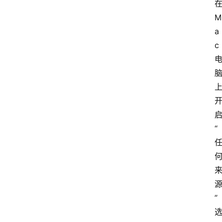
M
a
c
“
”