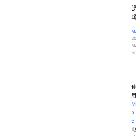
M
2
M
阅
M
a
c