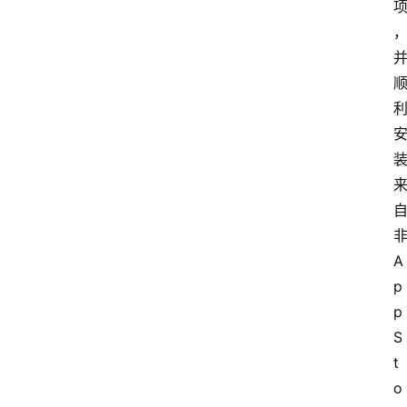
A
p
p 
S
t
o