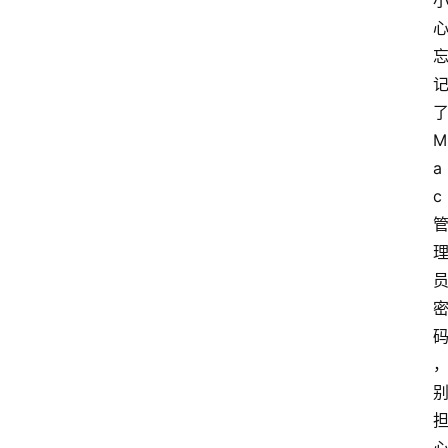
M
a
c