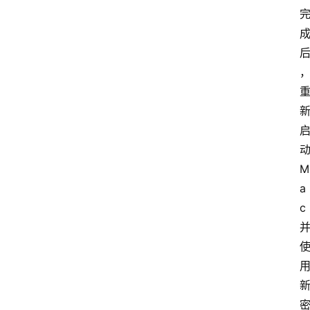
M
a
c