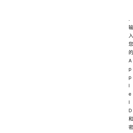
.
A
p
p
l
e 
I
D