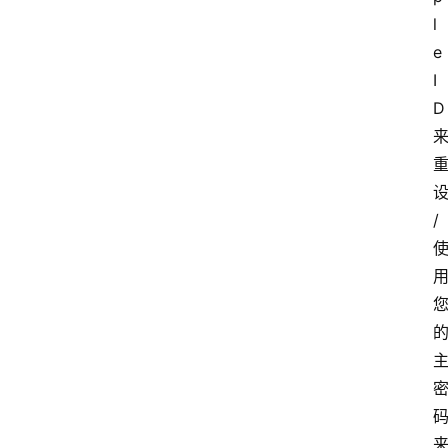
新
l
闻
e 
资
讯
I
D 
软
件
分
/
享
登录
注册
技
术
心
知