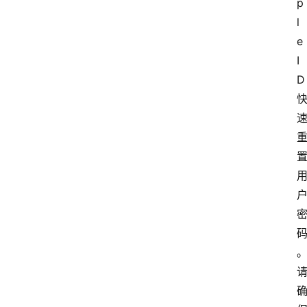
p
l
e 
I
D