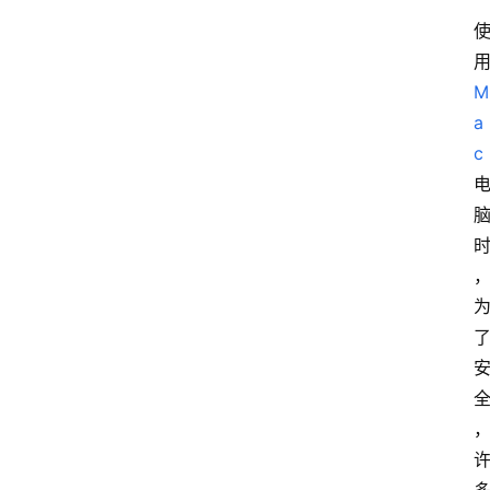
M
a
c