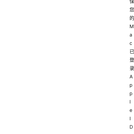
M
a
c
A
p
p
l
e 
I
D