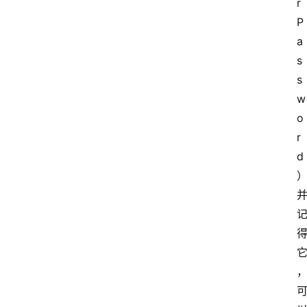
r 
P
a
s
s
w
o
r
d