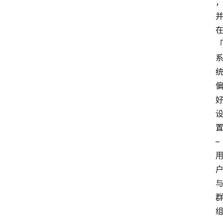
置
– 
组