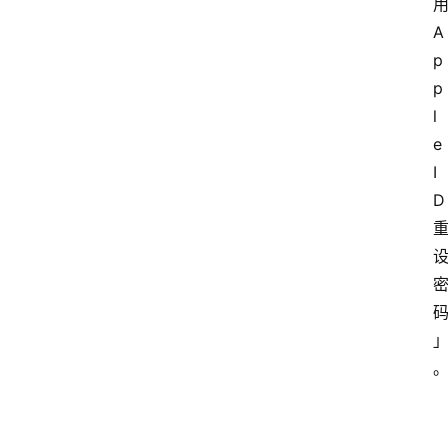
A
p
p
l
e 
I
D
.