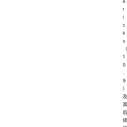
e
r
i
c
k
s
1
0
.
9