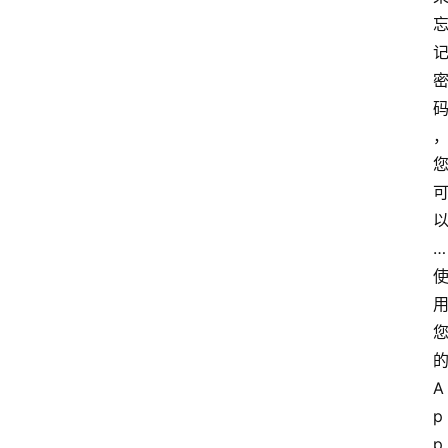
…
首
的
页
A
p
p