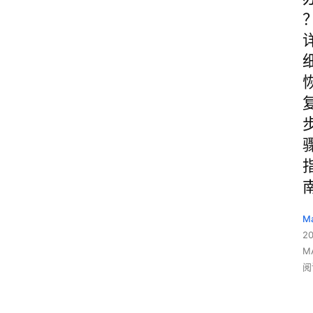
M
2
M
阅