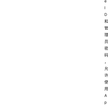
e 
I
D
A
p