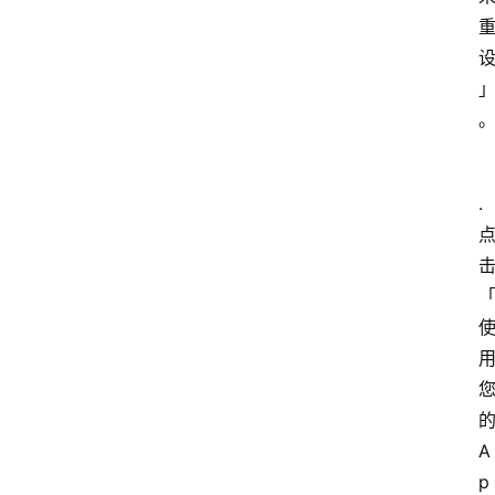
标
签
归
档
专
.
题
的
A
p