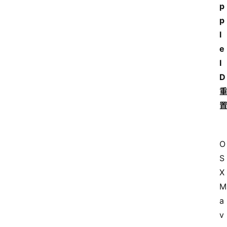
p
p
l
e 
I
D
O
S 
X 
M
a
v