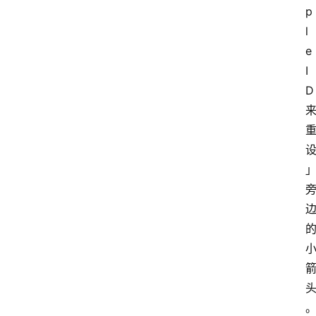
p
l
e 
I
D 